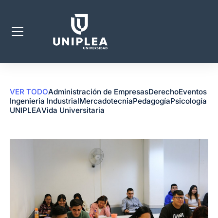
VER TODO
Administración de Empresas
Derecho
Eventos
Ingenieria Industrial
Mercadotecnia
Pedagogía
Psicología
UNIPLEA
Vida Universitaria