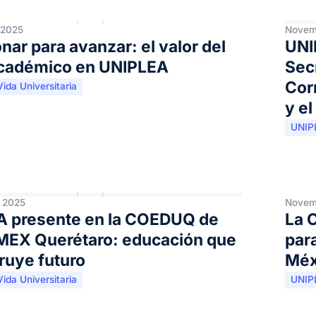
 2025
Novem
nar para avanzar: el valor del
UNI
académico en UNIPLEA
Secr
Cor
Vida Universitaria
y e
UNIP
 2025
Novem
 presente en la COEDUQ de
La C
EX Querétaro: educación que
para
ruye futuro
Méx
Vida Universitaria
UNIP