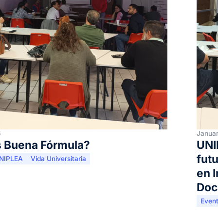
6
Januar
 Buena Fórmula?
UNI
fut
NIPLEA
Vida Universitaria
en I
Doc
Even