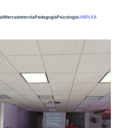
al
Mercadotecnia
Pedagogía
Psicología
UNIPLEA