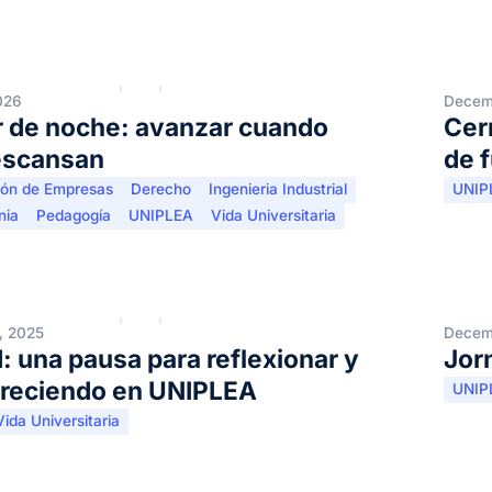
026
Decem
r de noche: avanzar cuando
Cerr
escansan
de 
ión de Empresas
Derecho
Ingenieria Industrial
UNIP
nia
Pedagogía
UNIPLEA
Vida Universitaria
, 2025
Decem
: una pausa para reflexionar y
Jor
creciendo en UNIPLEA
UNIP
Vida Universitaria