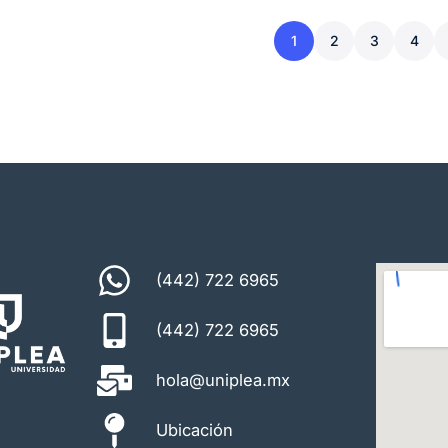
1
2
3
4
(442) 722 6965
(442) 722 6965
hola@uniplea.mx
Ubicación