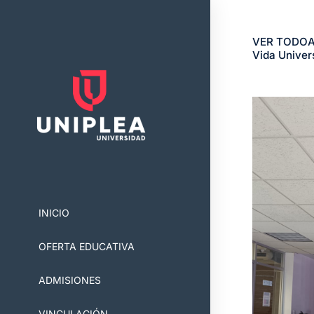
Global Side Menu Width
VER TODO
A
Vida Univers
Placeholder
INICIO
OFERTA EDUCATIVA
ADMISIONES
VINCULACIÓN